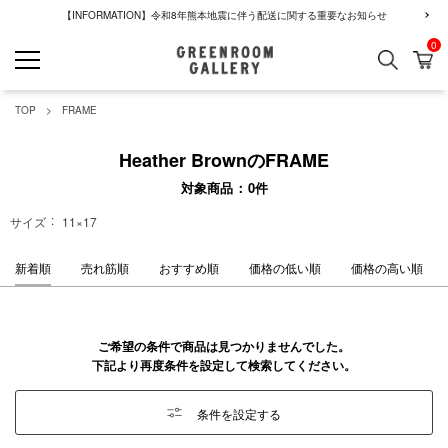
【INFORMATION】令和8年熊本地震に伴う配送に関する重要なお知らせ
0
検索
カ
GREENROOM GALLERY
TOP
FRAME
Heather BrownのFRAME
対象商品
0
件
サイズ
11×17
新着順
売れ筋順
おすすめ順
価格の低い順
価格の高い順
ご希望の条件で商品は見つかりませんでした。
下記より再度条件を設定して検索してください。
条件を設定する