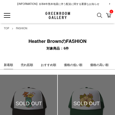
【INFORMATION】令和8年熊本地震に伴う配送に関する重要なお知らせ
0
検索
カ
GREENROOM GALLERY
TOP
FASHION
Heather BrownのFASHION
対象商品
6
件
新着順
売れ筋順
おすすめ順
価格の低い順
価格の高い順
SOLD OUT
SOLD OUT