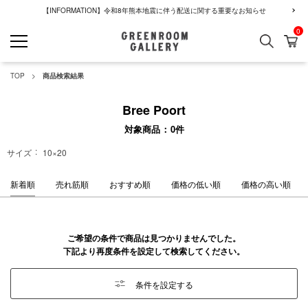
【INFORMATION】令和8年熊本地震に伴う配送に関する重要なお知らせ
0
検索
カ
GREENROOM GALLERY
TOP
商品検索結果
Bree Poort
対象商品
0
件
サイズ
10×20
新着順
売れ筋順
おすすめ順
価格の低い順
価格の高い順
ご希望の条件で商品は見つかりませんでした。
下記より再度条件を設定して検索してください。
条件を設定する