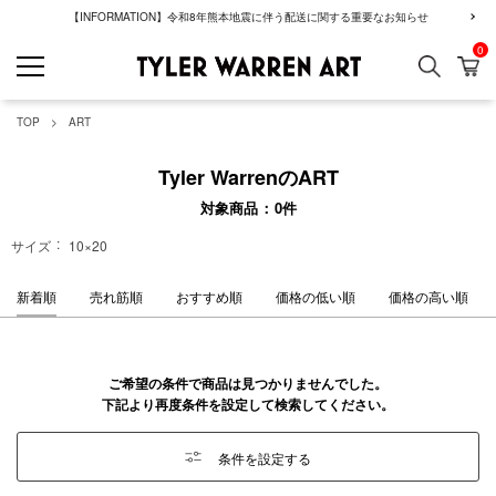
【INFORMATION】令和8年熊本地震に伴う配送に関する重要なお知らせ
0
検索
カ
GREENROOM GAL
TOP
ART
Tyler WarrenのART
対象商品
0
件
サイズ
10×20
新着順
売れ筋順
おすすめ順
価格の低い順
価格の高い順
ご希望の条件で商品は見つかりませんでした。
下記より再度条件を設定して検索してください。
条件を設定する