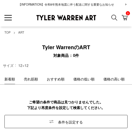
【INFORMATION】令和8年熊本地震に伴う配送に関する重要なお知らせ
0
検索
カ
GREENROOM GAL
TOP
ART
Tyler WarrenのART
対象商品
0
件
サイズ
12×12
新着順
売れ筋順
おすすめ順
価格の低い順
価格の高い順
ご希望の条件で商品は見つかりませんでした。
下記より再度条件を設定して検索してください。
条件を設定する