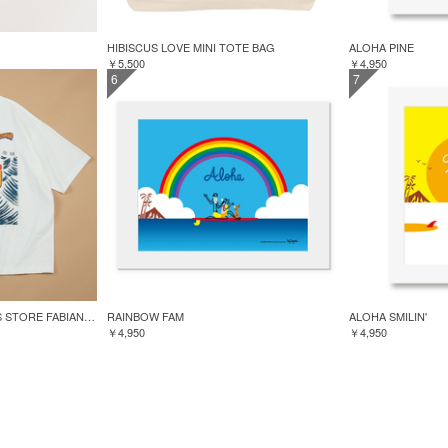
HIBISCUS LOVE MINI TOTE BAG
ALOHA PINE
￥5,500
￥4,950
6
7
GREENROOM for FREAK'S STORE FABIAN LAVATER S/S TEE
RAINBOW FAM
ALOHA SMILIN'
￥4,950
￥4,950