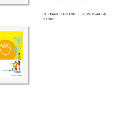
BALLPARK - LOS ANGELES (SMU674A-LA)
￥4,950