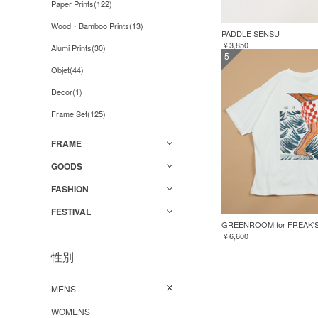
Paper Prints(122)
Wood・Bamboo Prints(13)
PADDLE SENSU
￥3,850
Alumi Prints(30)
5
Objet(44)
Decor(1)
Frame Set(125)
FRAME
GOODS
FASHION
FESTIVAL
￥6,600
性別
MENS
WOMENS