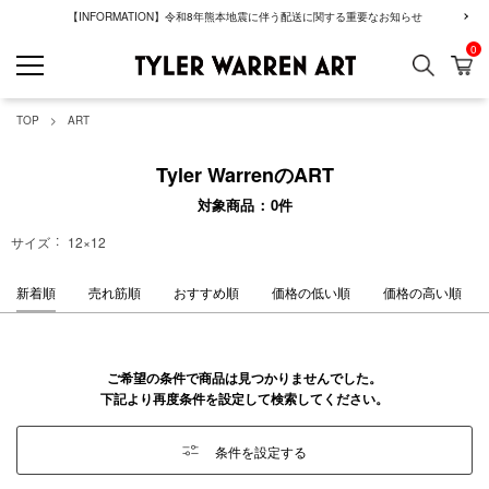
【INFORMATION】令和8年熊本地震に伴う配送に関する重要なお知らせ
0
検索
カ
GREENROOM GAL
TOP
ART
Tyler WarrenのART
対象商品
0
件
サイズ
12×12
新着順
売れ筋順
おすすめ順
価格の低い順
価格の高い順
ご希望の条件で商品は見つかりませんでした。
下記より再度条件を設定して検索してください。
条件を設定する