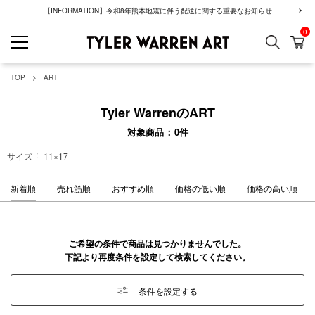
【INFORMATION】令和8年熊本地震に伴う配送に関する重要なお知らせ
0
検索
カ
GREENROOM GAL
TOP
ART
Tyler WarrenのART
対象商品
0
件
サイズ
11×17
新着順
売れ筋順
おすすめ順
価格の低い順
価格の高い順
ご希望の条件で商品は見つかりませんでした。
下記より再度条件を設定して検索してください。
条件を設定する