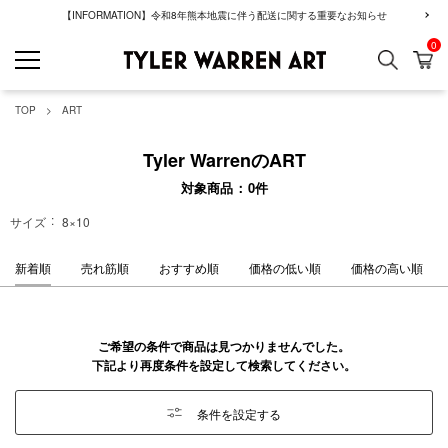
【INFORMATION】令和8年熊本地震に伴う配送に関する重要なお知らせ
0
検索
カ
GREENROOM GAL
TOP
ART
Tyler WarrenのART
対象商品
0
件
サイズ
8×10
新着順
売れ筋順
おすすめ順
価格の低い順
価格の高い順
ご希望の条件で商品は見つかりませんでした。
下記より再度条件を設定して検索してください。
条件を設定する