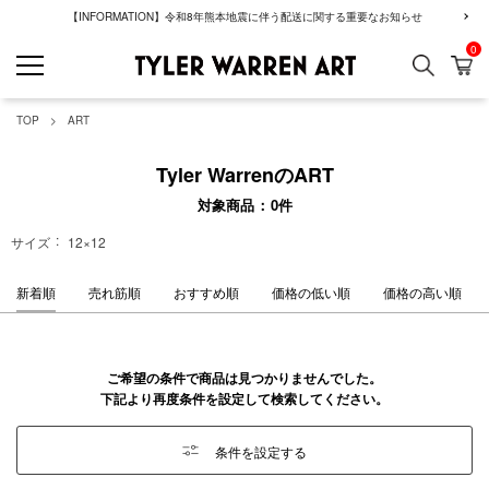
【INFORMATION】令和8年熊本地震に伴う配送に関する重要なお知らせ
0
検索
カ
GREENROOM GAL
TOP
ART
Tyler WarrenのART
対象商品
0
件
サイズ
12×12
新着順
売れ筋順
おすすめ順
価格の低い順
価格の高い順
ご希望の条件で商品は見つかりませんでした。
下記より再度条件を設定して検索してください。
条件を設定する