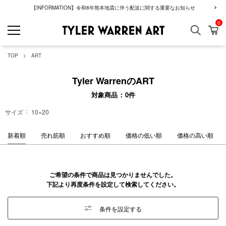
【INFORMATION】令和8年熊本地震に伴う配送に関する重要なお知らせ
0
検索
カ
GREENROOM GAL
TOP
ART
Tyler WarrenのART
対象商品
0
件
サイズ
10×20
新着順
売れ筋順
おすすめ順
価格の低い順
価格の高い順
ご希望の条件で商品は見つかりませんでした。
下記より再度条件を設定して検索してください。
条件を設定する