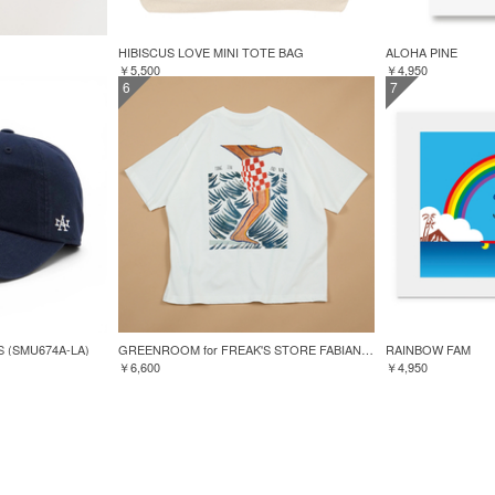
HIBISCUS LOVE MINI TOTE BAG
ALOHA PINE
￥5,500
￥4,950
6
7
S (SMU674A-LA)
GREENROOM for FREAK'S STORE FABIAN LAVATER S/S TEE
RAINBOW FAM
￥6,600
￥4,950