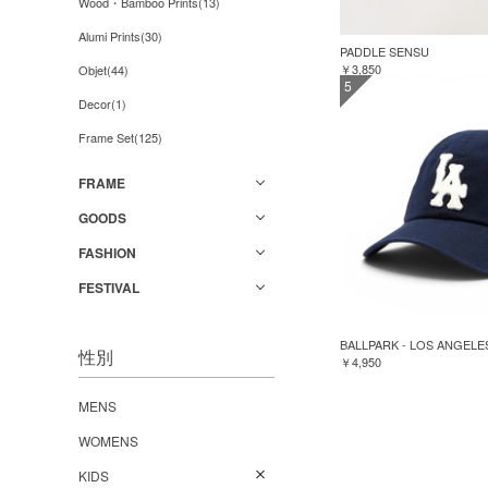
Wood・Bamboo Prints(13)
Alumi Prints(30)
PADDLE SENSU
￥3,850
Objet(44)
5
Decor(1)
Frame Set(125)
FRAME
GOODS
FASHION
FESTIVAL
BALLPARK - LOS ANGELE
性別
￥4,950
MENS
WOMENS
KIDS