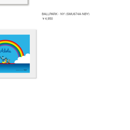
BALLPARK - NY (SMU674A-NBY)
￥4,950