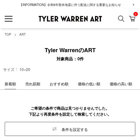
【INFORMATION】令和8年熊本地震に伴う配送に関する重要なお知らせ
0
検索
カ
GREENROOM GAL
TOP
ART
Tyler WarrenのART
対象商品
0
件
サイズ
10×20
新着順
売れ筋順
おすすめ順
価格の低い順
価格の高い順
ご希望の条件で商品は見つかりませんでした。
下記より再度条件を設定して検索してください。
条件を設定する