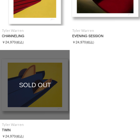
Tyler Warren
Tyler Warren
CHANNELING
EVENING SESSION
￥24,970
￥24,970
(税込)
(税込)
SOLD OUT
Tyler Warren
TWIN
￥24,970
(税込)