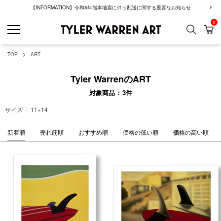
【INFORMATION】令和8年熊本地震に伴う配送に関する重要なお知らせ
0
検索
カ
GREENROOM GAL
TOP
ART
Tyler WarrenのART
対象商品
3
件
サイズ
11×14
新着順
売れ筋順
おすすめ順
価格の低い順
価格の高い順