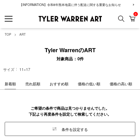
【INFORMATION】令和8年熊本地震に伴う配送に関する重要なお知らせ
0
検索
カ
GREENROOM GAL
TOP
ART
Tyler WarrenのART
対象商品
0
件
サイズ
11×17
新着順
売れ筋順
おすすめ順
価格の低い順
価格の高い順
ご希望の条件で商品は見つかりませんでした。
下記より再度条件を設定して検索してください。
条件を設定する