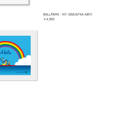
BALLPARK - NY (SMU674A-NBY)
￥4,950