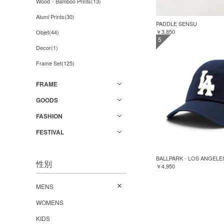
Wood・Bamboo Prints(13)
Alumi Prints(30)
PADDLE SENSU
￥3,850
Objet(44)
5
Decor(1)
Frame Set(125)
FRAME
GOODS
FASHION
FESTIVAL
BALLPARK - LOS ANGELE
性別
￥4,950
MENS
WOMENS
KIDS