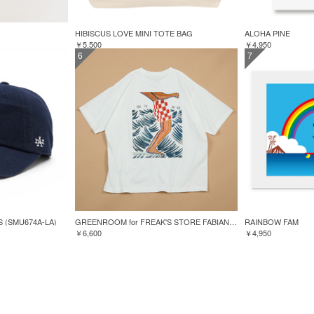
HIBISCUS LOVE MINI TOTE BAG
ALOHA PINE
￥5,500
￥4,950
6
7
S (SMU674A-LA)
GREENROOM for FREAK'S STORE FABIAN LAVATER S/S TEE
RAINBOW FAM
￥6,600
￥4,950