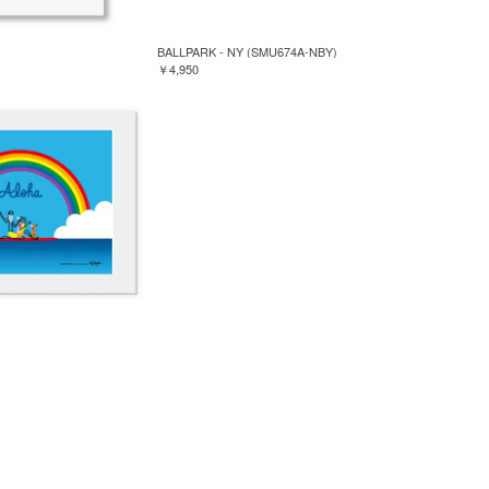
BALLPARK - NY (SMU674A-NBY)
￥4,950