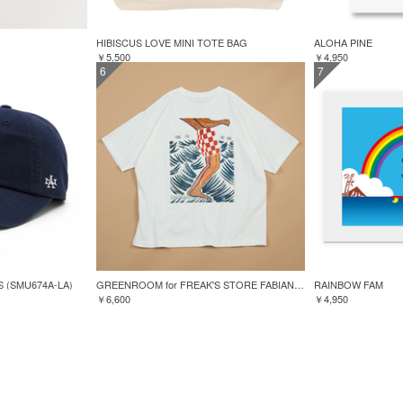
HIBISCUS LOVE MINI TOTE BAG
ALOHA PINE
￥5,500
￥4,950
6
7
S (SMU674A-LA)
GREENROOM for FREAK'S STORE FABIAN LAVATER S/S TEE
RAINBOW FAM
￥6,600
￥4,950