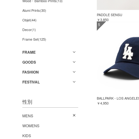
Wood・Bamboo Prints(13)
Alumi Prints(30)
PADDLE SENSU
￥3,850
Objet(44)
5
Decor(1)
Frame Set(125)
FRAME
GOODS
FASHION
FESTIVAL
BALLPARK - LOS ANGELE
性別
￥4,950
MENS
WOMENS
KIDS