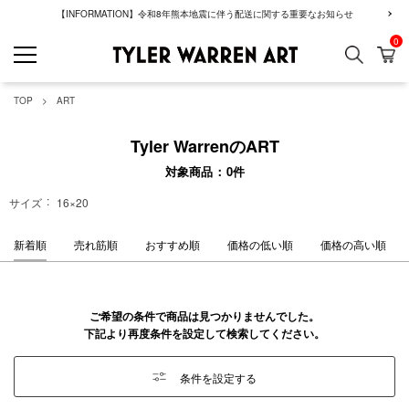
【INFORMATION】令和8年熊本地震に伴う配送に関する重要なお知らせ
0
検索
カ
GREENROOM GAL
TOP
ART
Tyler WarrenのART
対象商品
0
件
サイズ
16×20
新着順
売れ筋順
おすすめ順
価格の低い順
価格の高い順
ご希望の条件で商品は見つかりませんでした。
下記より再度条件を設定して検索してください。
条件を設定する