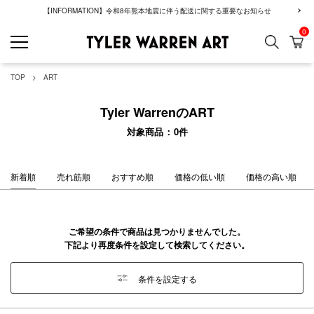
【INFORMATION】令和8年熊本地震に伴う配送に関する重要なお知らせ
0
検索
カ
GREENROOM GAL
TOP
ART
Tyler WarrenのART
対象商品
0
件
新着順
売れ筋順
おすすめ順
価格の低い順
価格の高い順
ご希望の条件で商品は見つかりませんでした。
下記より再度条件を設定して検索してください。
条件を設定する