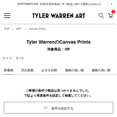
【INFORMATION】令和8年熊本地震に伴う配送に関する重要なお知らせ
0
検索
カ
GREENROOM GAL
TOP
ART
Canvas Prints
Tyler WarrenのCanvas Prints
対象商品
0
件
サイズ
8×10
新着順
売れ筋順
おすすめ順
価格の低い順
価格の高い順
ご希望の条件で商品は見つかりませんでした。
下記より再度条件を設定して検索してください。
条件を設定する