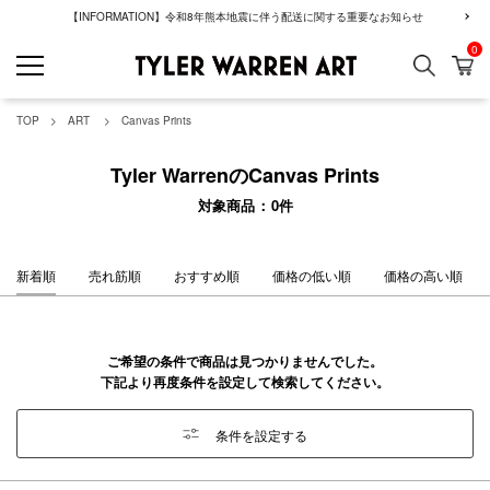
【INFORMATION】令和8年熊本地震に伴う配送に関する重要なお知らせ
0
検索
カ
GREENROOM GAL
TOP
ART
Canvas Prints
Tyler WarrenのCanvas Prints
対象商品
0
件
新着順
売れ筋順
おすすめ順
価格の低い順
価格の高い順
ご希望の条件で商品は見つかりませんでした。
下記より再度条件を設定して検索してください。
条件を設定する