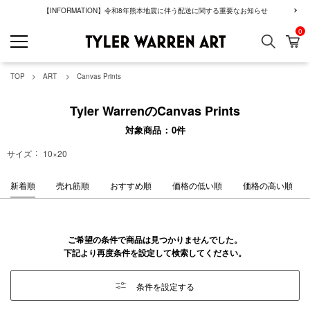
【INFORMATION】令和8年熊本地震に伴う配送に関する重要なお知らせ
0
検索
カ
GREENROOM GAL
TOP
ART
Canvas Prints
Tyler WarrenのCanvas Prints
対象商品
0
件
サイズ
10×20
新着順
売れ筋順
おすすめ順
価格の低い順
価格の高い順
ご希望の条件で商品は見つかりませんでした。
下記より再度条件を設定して検索してください。
条件を設定する