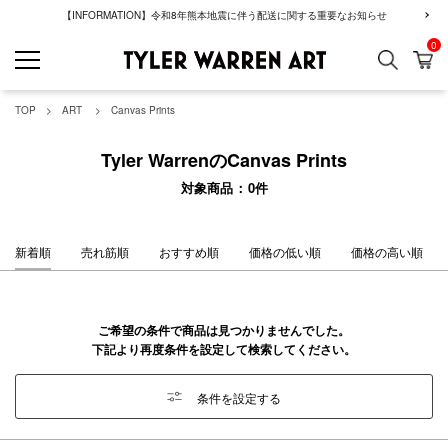
【INFORMATION】令和8年熊本地震に伴う配送に関する重要なお知らせ
0
検索
カ
GREENROOM GAL
TOP
ART
Canvas Prints
Tyler WarrenのCanvas Prints
対象商品
0
件
新着順
売れ筋順
おすすめ順
価格の低い順
価格の高い順
ご希望の条件で商品は見つかりませんでした。
下記より再度条件を設定して検索してください。
条件を設定する