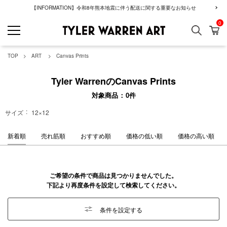
【INFORMATION】令和8年熊本地震に伴う配送に関する重要なお知らせ
0
検索
カ
GREENROOM GAL
TOP
ART
Canvas Prints
Tyler WarrenのCanvas Prints
対象商品
0
件
サイズ
12×12
新着順
売れ筋順
おすすめ順
価格の低い順
価格の高い順
ご希望の条件で商品は見つかりませんでした。
下記より再度条件を設定して検索してください。
条件を設定する