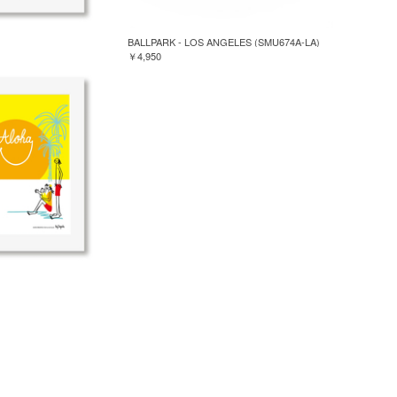
BALLPARK - LOS ANGELES (SMU674A-LA)
￥4,950