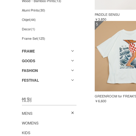
Wood・Bamboo Prints(13)
Alumi Prints(30)
PADDLE SENSU
￥3,850
Objet(44)
5
Decor(1)
Frame Set(125)
FRAME
GOODS
FASHION
FESTIVAL
性別
￥6,600
MENS
WOMENS
KIDS