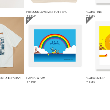
HIBISCUS LOVE MINI TOTE BAG
ALOHA PINE
￥5,500
￥4,950
6
7
GREENROOM for FREAK'S STORE FABIAN LAVATER S/S TEE
RAINBOW FAM
ALOHA SMILIN'
￥4,950
￥4,950