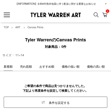
【INFORMATION】令和8年熊本地震に伴う配送に関する重要なお知らせ
0
検索
カ
GREENROOM GAL
TOP
ART
Canvas Prints
Tyler WarrenのCanvas Prints
対象商品
0
件
サイズ
11×14
新着順
売れ筋順
おすすめ順
価格の低い順
価格の高い順
ご希望の条件で商品は見つかりませんでした。
下記より再度条件を設定して検索してください。
条件を設定する