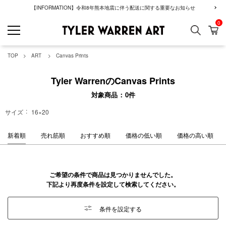
【INFORMATION】令和8年熊本地震に伴う配送に関する重要なお知らせ
0
検索
カ
GREENROOM GAL
TOP
ART
Canvas Prints
Tyler WarrenのCanvas Prints
対象商品
0
件
サイズ
16×20
新着順
売れ筋順
おすすめ順
価格の低い順
価格の高い順
ご希望の条件で商品は見つかりませんでした。
下記より再度条件を設定して検索してください。
条件を設定する