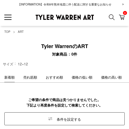
【INFORMATION】令和8年熊本地震に伴う配送に関する重要なお知らせ
0
検索
カ
GREENROOM GAL
TOP
ART
Tyler WarrenのART
対象商品
0
件
サイズ
12×12
新着順
売れ筋順
おすすめ順
価格の低い順
価格の高い順
ご希望の条件で商品は見つかりませんでした。
下記より再度条件を設定して検索してください。
条件を設定する