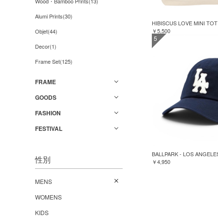
Wood・Bamboo Prints(13)
Alumi Prints(30)
HIBISCUS LOVE MINI TO
￥5,500
Objet(44)
5
Decor(1)
Frame Set(125)
FRAME
GOODS
FASHION
FESTIVAL
BALLPARK - LOS ANGELE
性別
￥4,950
MENS
WOMENS
KIDS