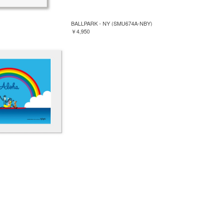
BALLPARK - NY (SMU674A-NBY)
￥4,950