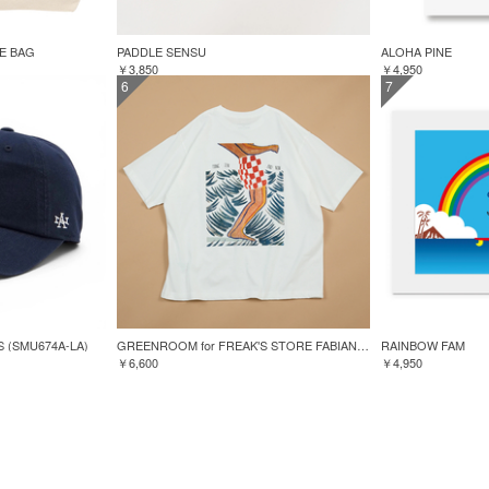
TE BAG
PADDLE SENSU
ALOHA PINE
￥3,850
￥4,950
6
7
S (SMU674A-LA)
GREENROOM for FREAK'S STORE FABIAN LAVATER S/S TEE
RAINBOW FAM
￥6,600
￥4,950