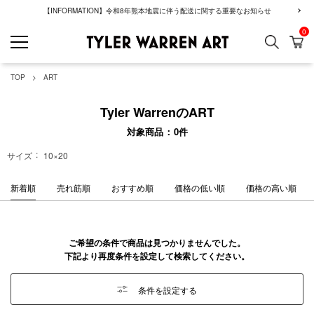
【INFORMATION】令和8年熊本地震に伴う配送に関する重要なお知らせ
0
検索
カ
GREENROOM GAL
TOP
ART
Tyler WarrenのART
対象商品
0
件
サイズ
10×20
新着順
売れ筋順
おすすめ順
価格の低い順
価格の高い順
ご希望の条件で商品は見つかりませんでした。
下記より再度条件を設定して検索してください。
条件を設定する