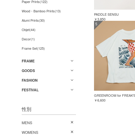
Paper Prints(122)
Wood・Bamboo Prints(13)
PADDLE SENSU
￥3,850
Alumi Prints(30)
5
Objet(44)
Decor(1)
Frame Set(125)
FRAME
GOODS
FASHION
FESTIVAL
￥6,600
性別
MENS
WOMENS