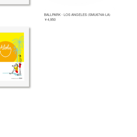
BALLPARK - LOS ANGELES (SMU674A-LA)
￥4,950