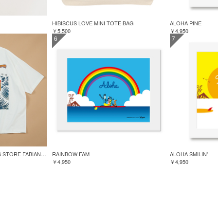
HIBISCUS LOVE MINI TOTE BAG
ALOHA PINE
￥5,500
￥4,950
6
7
GREENROOM for FREAK'S STORE FABIAN LAVATER S/S TEE
RAINBOW FAM
ALOHA SMILIN'
￥4,950
￥4,950