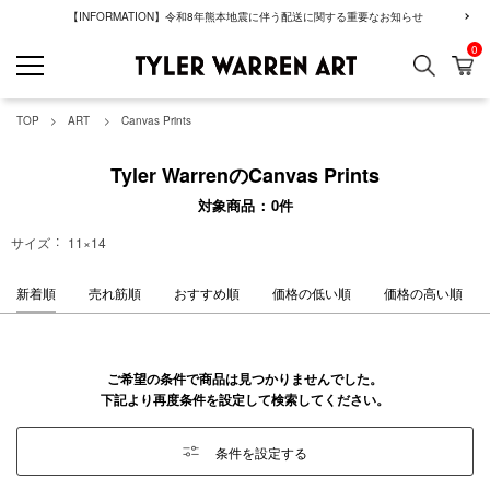
【INFORMATION】令和8年熊本地震に伴う配送に関する重要なお知らせ
0
検索
カ
GREENROOM GAL
TOP
ART
Canvas Prints
Tyler WarrenのCanvas Prints
対象商品
0
件
サイズ
11×14
新着順
売れ筋順
おすすめ順
価格の低い順
価格の高い順
ご希望の条件で商品は見つかりませんでした。
下記より再度条件を設定して検索してください。
条件を設定する