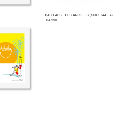
BALLPARK - LOS ANGELES (SMU674A-LA)
￥4,950