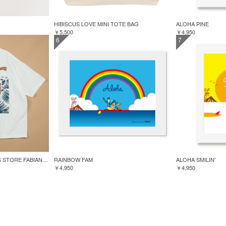
HIBISCUS LOVE MINI TOTE BAG
ALOHA PINE
￥5,500
￥4,950
6
7
GREENROOM for FREAK'S STORE FABIAN LAVATER S/S TEE
RAINBOW FAM
ALOHA SMILIN'
￥4,950
￥4,950