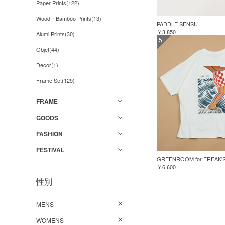
Paper Prints(122)
Wood・Bamboo Prints(13)
PADDLE SENSU
￥3,850
Alumi Prints(30)
5
Objet(44)
Decor(1)
Frame Set(125)
FRAME
GOODS
FASHION
FESTIVAL
￥6,600
性別
MENS
WOMENS