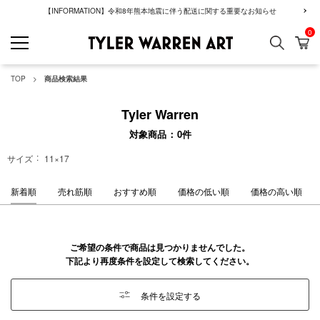
【INFORMATION】令和8年熊本地震に伴う配送に関する重要なお知らせ
0
検索
カ
GREENROOM GAL
TOP
商品検索結果
Tyler Warren
対象商品
0
件
サイズ
11×17
新着順
売れ筋順
おすすめ順
価格の低い順
価格の高い順
ご希望の条件で商品は見つかりませんでした。
下記より再度条件を設定して検索してください。
条件を設定する