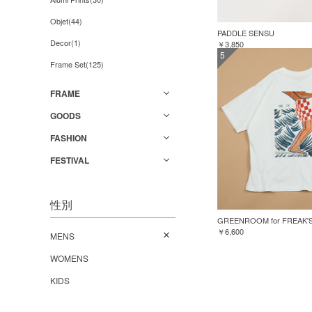
Objet(44)
PADDLE SENSU
Decor(1)
￥3,850
5
Frame Set(125)
FRAME
GOODS
FASHION
FESTIVAL
性別
￥6,600
MENS
WOMENS
KIDS