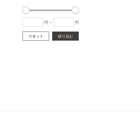
円
~
円
リセット
絞り込む