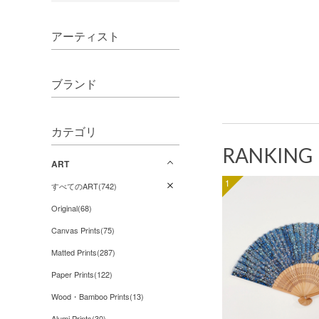
アーティスト
ブランド
カテゴリ
RANKING
ART
1
すべてのART(742)
Original(68)
Canvas Prints(75)
Matted Prints(287)
Paper Prints(122)
Wood・Bamboo Prints(13)
Alumi Prints(30)