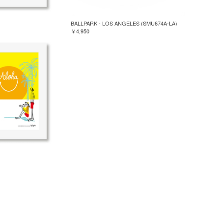
BALLPARK - LOS ANGELES (SMU674A-LA)
￥4,950