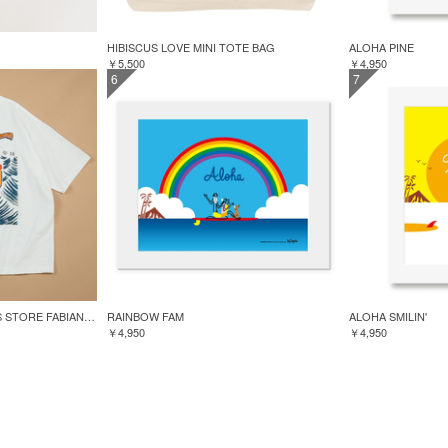
HIBISCUS LOVE MINI TOTE BAG
ALOHA PINE
￥5,500
￥4,950
6
7
GREENROOM for FREAK'S STORE FABIAN LAVATER S/S TEE
RAINBOW FAM
ALOHA SMILIN'
￥4,950
￥4,950