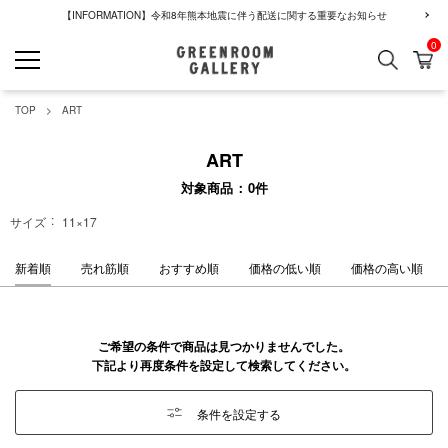
【INFORMATION】令和8年熊本地震に伴う配送に関する重要なお知らせ
0
検索
カ
GREENROOM GALLERY
TOP
ART
ART
対象商品
0
件
サイズ
11×17
新着順
売れ筋順
おすすめ順
価格の低い順
価格の高い順
ご希望の条件で商品は見つかりませんでした。
下記より再度条件を設定して検索してください。
条件を設定する