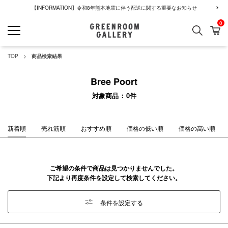
【INFORMATION】令和8年熊本地震に伴う配送に関する重要なお知らせ
0
検索
カ
GREENROOM GALLERY
TOP
商品検索結果
Bree Poort
対象商品
0
件
新着順
売れ筋順
おすすめ順
価格の低い順
価格の高い順
ご希望の条件で商品は見つかりませんでした。
下記より再度条件を設定して検索してください。
条件を設定する