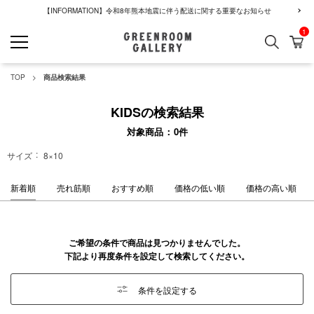
【INFORMATION】令和8年熊本地震に伴う配送に関する重要なお知らせ
1
検索
カ
GREENROOM GALLERY
TOP
商品検索結果
KIDSの検索結果
対象商品
0
件
サイズ
8×10
新着順
売れ筋順
おすすめ順
価格の低い順
価格の高い順
ご希望の条件で商品は見つかりませんでした。
下記より再度条件を設定して検索してください。
条件を設定する