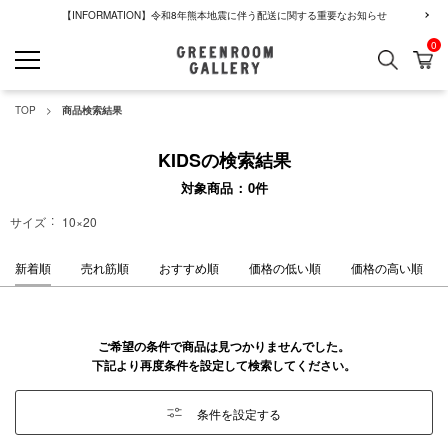
【INFORMATION】令和8年熊本地震に伴う配送に関する重要なお知らせ
0
検索
カ
GREENROOM GALLERY
TOP
商品検索結果
KIDSの検索結果
対象商品
0
件
サイズ
10×20
新着順
売れ筋順
おすすめ順
価格の低い順
価格の高い順
ご希望の条件で商品は見つかりませんでした。
下記より再度条件を設定して検索してください。
条件を設定する