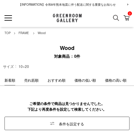
【INFORMATION】令和8年熊本地震に伴う配送に関する重要なお知らせ
0
検索
カ
GREENROOM GALLERY
TOP
FRAME
Wood
Wood
対象商品
0
件
サイズ
10×20
新着順
売れ筋順
おすすめ順
価格の低い順
価格の高い順
ご希望の条件で商品は見つかりませんでした。
下記より再度条件を設定して検索してください。
条件を設定する