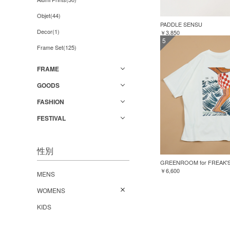
Objet(44)
PADDLE SENSU
Decor(1)
￥3,850
5
Frame Set(125)
FRAME
GOODS
FASHION
FESTIVAL
性別
￥6,600
MENS
WOMENS
KIDS