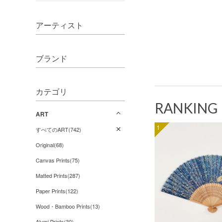
アーティスト
ブランド
カテゴリ
RANKING
ART
1
すべてのART(742)
Original(68)
Canvas Prints(75)
Matted Prints(287)
Paper Prints(122)
Wood・Bamboo Prints(13)
Alumi Prints(30)