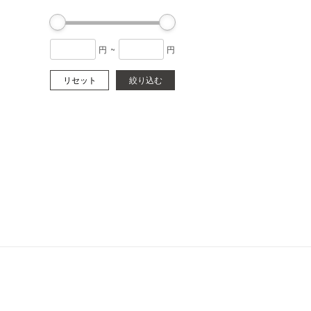
円
~
円
リセット
絞り込む