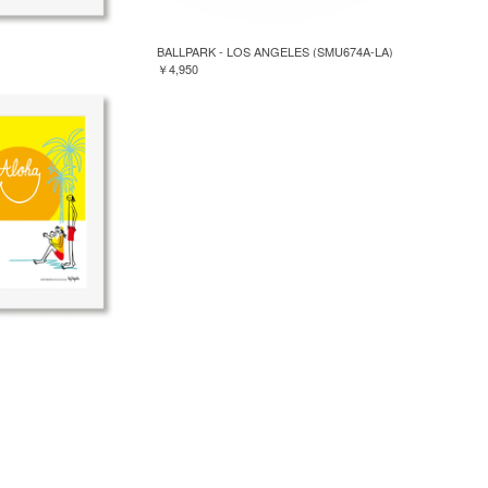
BALLPARK - LOS ANGELES (SMU674A-LA)
￥4,950