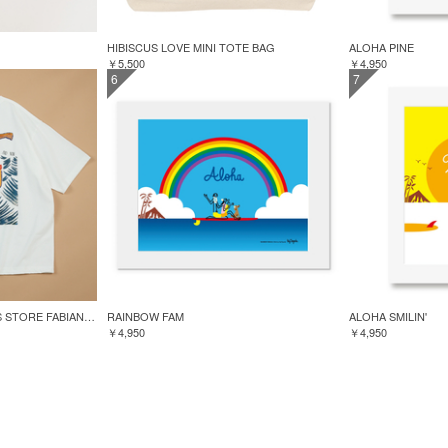
HIBISCUS LOVE MINI TOTE BAG
ALOHA PINE
￥5,500
￥4,950
6
7
GREENROOM for FREAK'S STORE FABIAN LAVATER S/S TEE
RAINBOW FAM
ALOHA SMILIN'
￥4,950
￥4,950