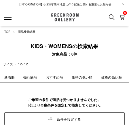
【INFORMATION】令和8年熊本地震に伴う配送に関する重要なお知らせ
0
検索
カ
GREENROOM GALLERY
TOP
商品検索結果
KIDS・WOMENSの検索結果
対象商品
0
件
サイズ
12×12
新着順
売れ筋順
おすすめ順
価格の低い順
価格の高い順
ご希望の条件で商品は見つかりませんでした。
下記より再度条件を設定して検索してください。
条件を設定する