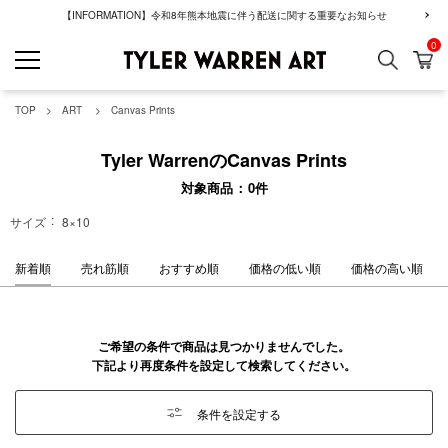
【INFORMATION】令和8年熊本地震に伴う配送に関する重要なお知らせ
0
検索
カ
GREENROOM GAL
TOP
ART
Canvas Prints
Tyler WarrenのCanvas Prints
対象商品
0
件
サイズ
8×10
新着順
売れ筋順
おすすめ順
価格の低い順
価格の高い順
ご希望の条件で商品は見つかりませんでした。
下記より再度条件を設定して検索してください。
条件を設定する