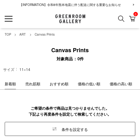
【INFORMATION】令和8年熊本地震に伴う配送に関する重要なお知らせ
0
検索
カ
GREENROOM GALLERY
TOP
ART
Canvas Prints
Canvas Prints
対象商品
0
件
サイズ
11×14
新着順
売れ筋順
おすすめ順
価格の低い順
価格の高い順
ご希望の条件で商品は見つかりませんでした。
下記より再度条件を設定して検索してください。
条件を設定する